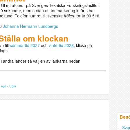
till ett atomur på Sveriges Tekniska Forskningsinstitut.
 10 sekunder, men sedan en tonmarkering införts har
 sekund. Telefonnumret till svenska
fröken ur
är 90 510
00
Johanna Hermann Lundbergs
Ställa om klockan
n till
sommartid 2027
och
vintertid 2026
, klicka på
dags.
r i andra länder så välj en av länkarna nedan.
n uge
-
Uger
Besö
- Sve