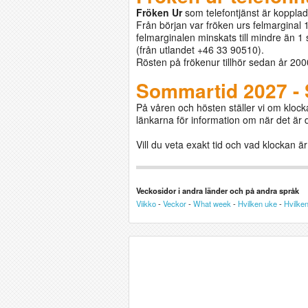
Fröken Ur
som telefontjänst är kopplad 
Från början var fröken urs felmarginal
felmarginalen minskats till mindre än 1
(från utlandet +46 33 90510).
Rösten på frökenur tillhör sedan år 20
Sommartid 2027 - 
På våren och hösten ställer vi om klocka
länkarna för information om när det är 
Vill du veta exakt tid och vad klockan ä
Veckosidor i andra länder och på andra språk
Viikko
-
Veckor
-
What week
-
Hvilken uke
-
Hvilke