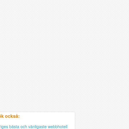
k också:
riges bästa och vänligaste webbhotell